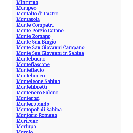
Minturno
Mompeo
Montalto di Castro
Montasola
Monte Compatri
Monte Porzio Catone
Monte Romano
Monte San Biagio
Monte San Giovanni Campano
Monte San Giovanni in Sabina
Montebuono
Montefiascone
Monteflavio
Montelanico
Monteleone Sabino
Montelibretti
Montenero Sabino
Monterosi
Monterotondo
Montopoli di Sabina
Montorio Romano
Moricone
Morlupo
Morolo