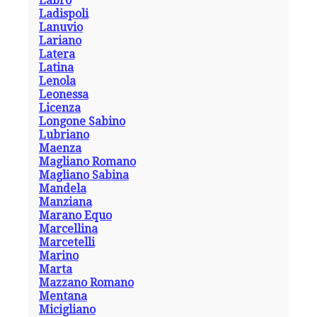
Labro
Ladispoli
Lanuvio
Lariano
Latera
Latina
Lenola
Leonessa
Licenza
Longone Sabino
Lubriano
Maenza
Magliano Romano
Magliano Sabina
Mandela
Manziana
Marano Equo
Marcellina
Marcetelli
Marino
Marta
Mazzano Romano
Mentana
Micigliano