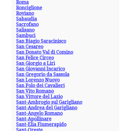
Roma
Ronciglione
Roviano
Sabaudia
Sacrofano
Salisano
Sambuci
San Biagio Saracinisco
San Cesareo
San Donato Val di Comino
San Felice Circeo
San Giorgio a Liri
San Giovanni Incarico
San Gregorio da Sassola
San Lorenzo Nuovo
San Polo dei Cavalieri
San Vito Romano
San Vittore del Lazio
Sant-Ambrogio sul Garigliano
Sant-Andrea del Garigliano
Sant-Angelo Romano
Sant-Apollinare
Sant-Elia Fiumerapido
Sant-Oreste