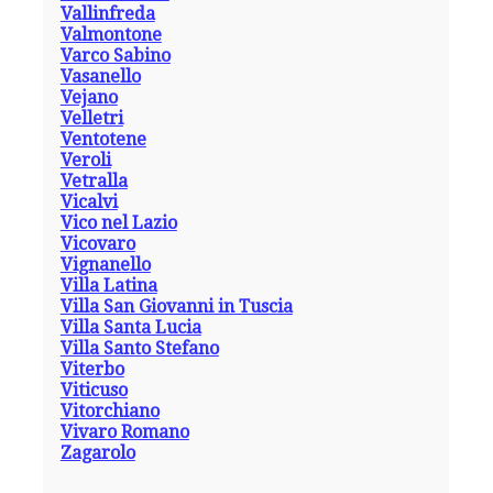
Vallinfreda
Valmontone
Varco Sabino
Vasanello
Vejano
Velletri
Ventotene
Veroli
Vetralla
Vicalvi
Vico nel Lazio
Vicovaro
Vignanello
Villa Latina
Villa San Giovanni in Tuscia
Villa Santa Lucia
Villa Santo Stefano
Viterbo
Viticuso
Vitorchiano
Vivaro Romano
Zagarolo