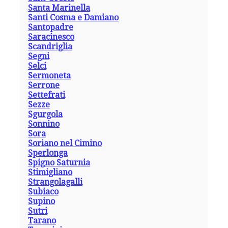
Santa Marinella
Santi Cosma e Damiano
Santopadre
Saracinesco
Scandriglia
Segni
Selci
Sermoneta
Serrone
Settefrati
Sezze
Sgurgola
Sonnino
Sora
Soriano nel Cimino
Sperlonga
Spigno Saturnia
Stimigliano
Strangolagalli
Subiaco
Supino
Sutri
Tarano