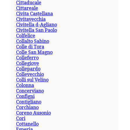
Cittaducale
Cittareale
Civita Castellana
Civitavecchia
Civitella d-Agliano
Civitella San Paolo
Colfelice
Collalto Sabino
Colle di Tora
Colle San Magno
Colleferro
Collegiove
Collepardo
Collevecchio
Colli sul Velino
Colonna
Concerviano
Configni
Contigliano
Corchiano
Coreno Ausonio
Cori
Cottanello
Esperia