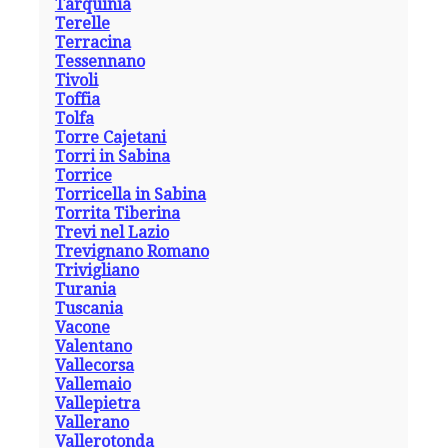
Tarquinia
Terelle
Terracina
Tessennano
Tivoli
Toffia
Tolfa
Torre Cajetani
Torri in Sabina
Torrice
Torricella in Sabina
Torrita Tiberina
Trevi nel Lazio
Trevignano Romano
Trivigliano
Turania
Tuscania
Vacone
Valentano
Vallecorsa
Vallemaio
Vallepietra
Vallerano
Vallerotonda