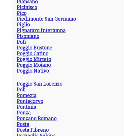
Piansano
Picinisco
Pico
Piedimonte San Germano
Piglio
Pignataro Interamna
Pisoniano
Pofi
Poggio Bustone
Poggio Catino
Poggio Mirteto
Poggio Moiano
Poggio Nativo
Poggio San Lorenzo
Poli
Pomezia
Pontecorvo
Pontinia
Ponza
Ponzano Romano
Posta
Posta Fibreno
Pozzaglia Sabina