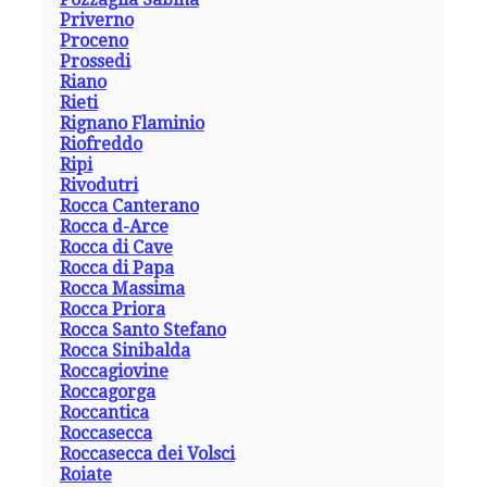
Priverno
Proceno
Prossedi
Riano
Rieti
Rignano Flaminio
Riofreddo
Ripi
Rivodutri
Rocca Canterano
Rocca d-Arce
Rocca di Cave
Rocca di Papa
Rocca Massima
Rocca Priora
Rocca Santo Stefano
Rocca Sinibalda
Roccagiovine
Roccagorga
Roccantica
Roccasecca
Roccasecca dei Volsci
Roiate