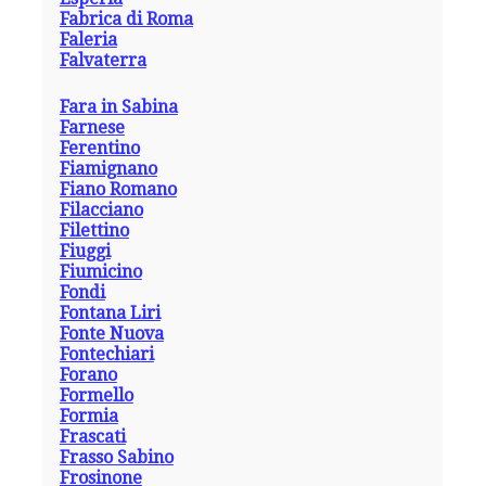
Fabrica di Roma
Faleria
Falvaterra
Fara in Sabina
Farnese
Ferentino
Fiamignano
Fiano Romano
Filacciano
Filettino
Fiuggi
Fiumicino
Fondi
Fontana Liri
Fonte Nuova
Fontechiari
Forano
Formello
Formia
Frascati
Frasso Sabino
Frosinone