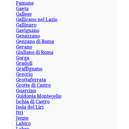
Fumone
Gaeta
Gallese
Gallicano nel Lazio
Gallinaro
Gavignano
Genazzano
Genzano di Roma
Gerano
Giuliano di Roma
Gorga
Gradoli
Graffignano
Greccio
Grottaferrata
Grotte di Castro
Guarcino
Guidonia Montecelio
Ischia di Castro
Isola del Liri
Itri
Jenne
Labico