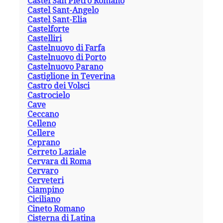
Castel San Pietro Romano
Castel Sant-Angelo
Castel Sant-Elia
Castelforte
Castelliri
Castelnuovo di Farfa
Castelnuovo di Porto
Castelnuovo Parano
Castiglione in Teverina
Castro dei Volsci
Castrocielo
Cave
Ceccano
Celleno
Cellere
Ceprano
Cerreto Laziale
Cervara di Roma
Cervaro
Cerveteri
Ciampino
Ciciliano
Cineto Romano
Cisterna di Latina