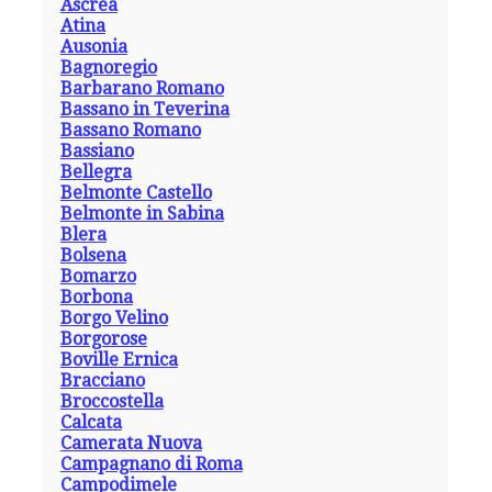
Ascrea
Atina
Ausonia
Bagnoregio
Barbarano Romano
Bassano in Teverina
Bassano Romano
Bassiano
Bellegra
Belmonte Castello
Belmonte in Sabina
Blera
Bolsena
Bomarzo
Borbona
Borgo Velino
Borgorose
Boville Ernica
Bracciano
Broccostella
Calcata
Camerata Nuova
Campagnano di Roma
Campodimele