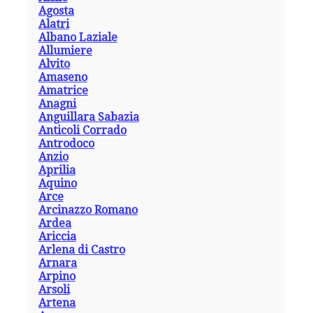
Agosta
Alatri
Albano Laziale
Allumiere
Alvito
Amaseno
Amatrice
Anagni
Anguillara Sabazia
Anticoli Corrado
Antrodoco
Anzio
Aprilia
Aquino
Arce
Arcinazzo Romano
Ardea
Ariccia
Arlena di Castro
Arnara
Arpino
Arsoli
Artena