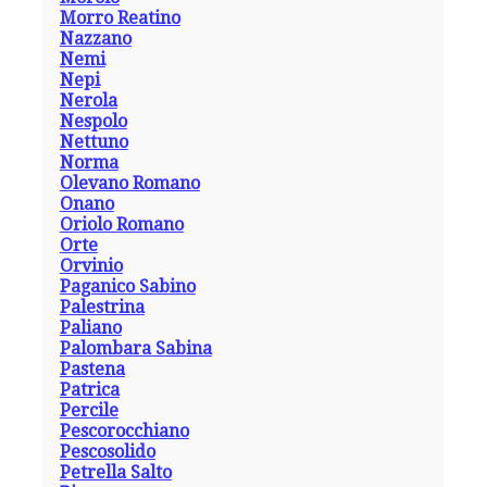
Morro Reatino
Nazzano
Nemi
Nepi
Nerola
Nespolo
Nettuno
Norma
Olevano Romano
Onano
Oriolo Romano
Orte
Orvinio
Paganico Sabino
Palestrina
Paliano
Palombara Sabina
Pastena
Patrica
Percile
Pescorocchiano
Pescosolido
Petrella Salto