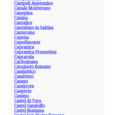
Campoli Appennino
Canale Monterano
Canepina
Canino
Cantalice
Cantalupo in Sabina
Canterano
Capena
Capodimonte
Capranica
Capranica Prenestina
Caprarola
Carbognano
Carpineto Romano
Casalattico
Casalvieri
Casape
Casaprota
Casperia
Cassino
Castel di Tora
Castel Gandolfo
Castel Madama