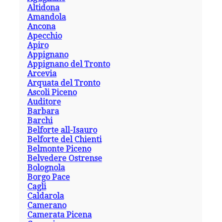
Altidona
Amandola
Ancona
Apecchio
Apiro
Appignano
Appignano del Tronto
Arcevia
Arquata del Tronto
Ascoli Piceno
Auditore
Barbara
Barchi
Belforte all-Isauro
Belforte del Chienti
Belmonte Piceno
Belvedere Ostrense
Bolognola
Borgo Pace
Cagli
Caldarola
Camerano
Camerata Picena