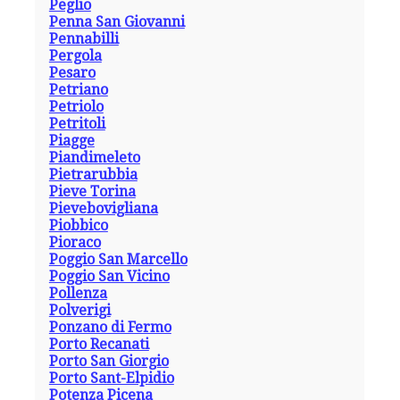
Peglio
Penna San Giovanni
Pennabilli
Pergola
Pesaro
Petriano
Petriolo
Petritoli
Piagge
Piandimeleto
Pietrarubbia
Pieve Torina
Pievebovigliana
Piobbico
Pioraco
Poggio San Marcello
Poggio San Vicino
Pollenza
Polverigi
Ponzano di Fermo
Porto Recanati
Porto San Giorgio
Porto Sant-Elpidio
Potenza Picena