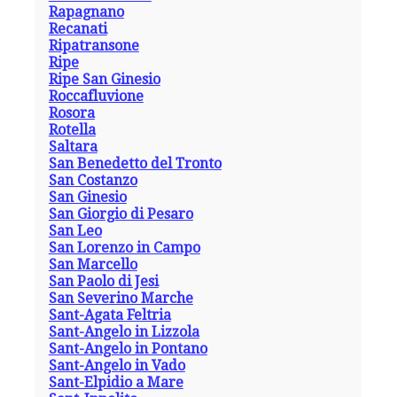
Rapagnano
Recanati
Ripatransone
Ripe
Ripe San Ginesio
Roccafluvione
Rosora
Rotella
Saltara
San Benedetto del Tronto
San Costanzo
San Ginesio
San Giorgio di Pesaro
San Leo
San Lorenzo in Campo
San Marcello
San Paolo di Jesi
San Severino Marche
Sant-Agata Feltria
Sant-Angelo in Lizzola
Sant-Angelo in Pontano
Sant-Angelo in Vado
Sant-Elpidio a Mare