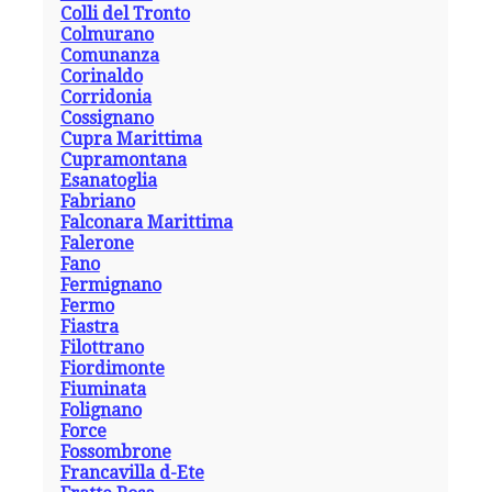
Colli del Tronto
Colmurano
Comunanza
Corinaldo
Corridonia
Cossignano
Cupra Marittima
Cupramontana
Esanatoglia
Fabriano
Falconara Marittima
Falerone
Fano
Fermignano
Fermo
Fiastra
Filottrano
Fiordimonte
Fiuminata
Folignano
Force
Fossombrone
Francavilla d-Ete