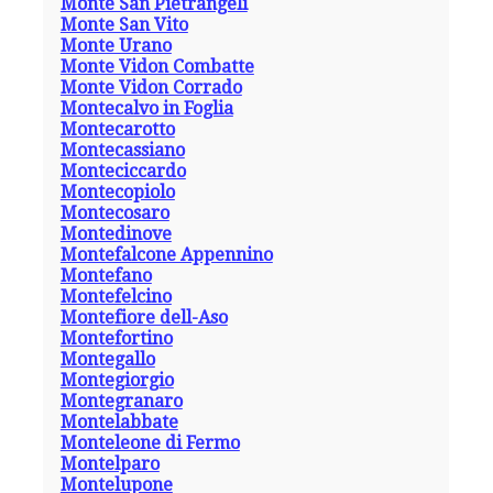
Monte San Pietrangeli
Monte San Vito
Monte Urano
Monte Vidon Combatte
Monte Vidon Corrado
Montecalvo in Foglia
Montecarotto
Montecassiano
Monteciccardo
Montecopiolo
Montecosaro
Montedinove
Montefalcone Appennino
Montefano
Montefelcino
Montefiore dell-Aso
Montefortino
Montegallo
Montegiorgio
Montegranaro
Montelabbate
Monteleone di Fermo
Montelparo
Montelupone