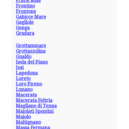
Fratte Rosa
Frontino
Frontone
Gabicce Mare
Gagliole
Genga
Gradara
Grottammare
Grottazzolina
Gualdo
Isola del Piano
Jesi
Lapedona
Loreto
Loro Piceno
Lunano
Macerata
Macerata Feltria
Magliano di Tenna
Maiolati Spontini
Maiolo
Maltignano
Massa Fermana