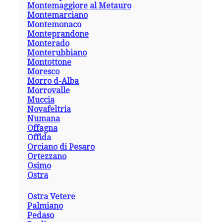
Montemaggiore al Metauro
Montemarciano
Montemonaco
Monteprandone
Monterado
Monterubbiano
Montottone
Moresco
Morro d-Alba
Morrovalle
Muccia
Novafeltria
Numana
Offagna
Offida
Orciano di Pesaro
Ortezzano
Osimo
Ostra
Ostra Vetere
Palmiano
Pedaso