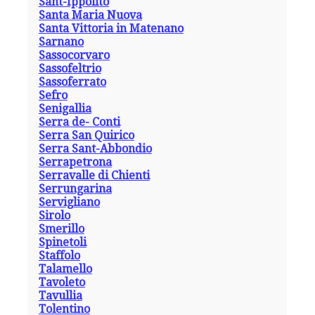
Sant-Ippolito
Santa Maria Nuova
Santa Vittoria in Matenano
Sarnano
Sassocorvaro
Sassofeltrio
Sassoferrato
Sefro
Senigallia
Serra de- Conti
Serra San Quirico
Serra Sant-Abbondio
Serrapetrona
Serravalle di Chienti
Serrungarina
Servigliano
Sirolo
Smerillo
Spinetoli
Staffolo
Talamello
Tavoleto
Tavullia
Tolentino