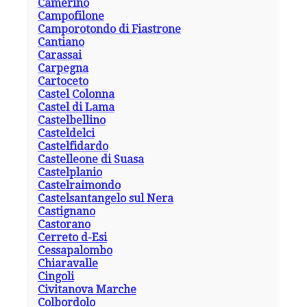
Camerino
Campofilone
Camporotondo di Fiastrone
Cantiano
Carassai
Carpegna
Cartoceto
Castel Colonna
Castel di Lama
Castelbellino
Casteldelci
Castelfidardo
Castelleone di Suasa
Castelplanio
Castelraimondo
Castelsantangelo sul Nera
Castignano
Castorano
Cerreto d-Esi
Cessapalombo
Chiaravalle
Cingoli
Civitanova Marche
Colbordolo