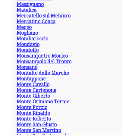
Massignano
Matelica
Mercatello sul Metauro
Mercatino Conca
Mergo
Mogliano
Mombaroccio
Mondavio
Mondolfo
Monsampietro Morico
Monsampolo del Tronto
Monsano
Montalto delle Marche
Montappone
Monte Cavallo
Monte Cerignone
Monte Giberto
Monte Grimano Terme
Monte Porzio
Monte Rinaldo
Monte Roberto
Monte San Giusto
Monte San Martino